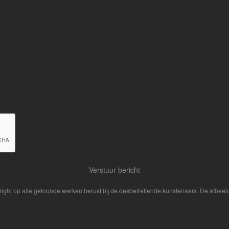
yright op alle getoonde werken berust bij de desbetreffende kunstenaars. De afbe