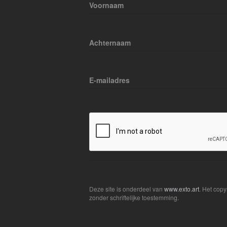
Voornaam
Achternaam
E-mailadres
Deze site is onderdeel van
www.exto.art
. Het cop
zonder schriftelijke toestemming.